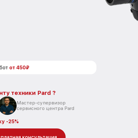
абот
от 450₽
нту техники Pard ?
Мастер-супервизор
сервисного центра Pard
ку -25%
платная консультация