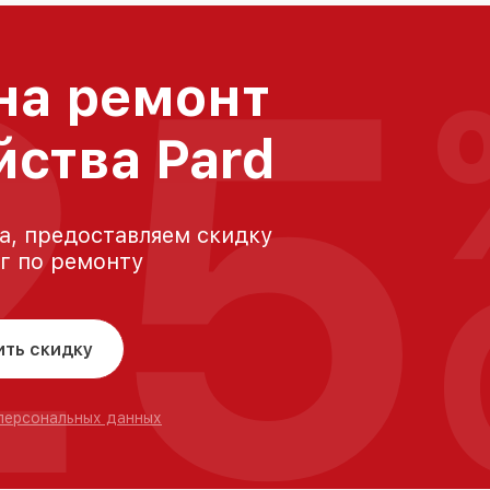
25
на ремонт
йства Pard
а, предоставляем скидку
уг по ремонту
ить скидку
 персональных данных