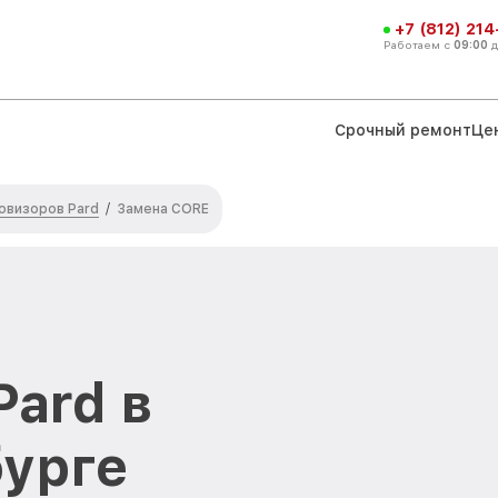
+7 (812) 21
Работаем с
09:00
Срочный ремонт
Це
овизоров Pard
/
Замена CORE
Pard в
урге