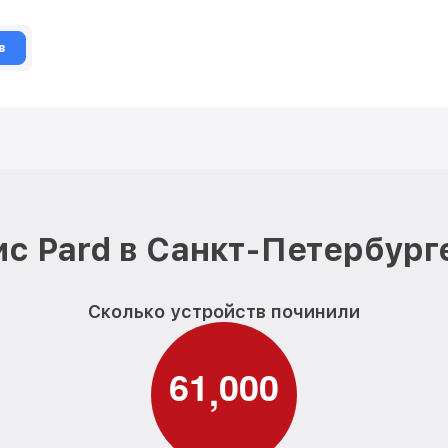
в
с Pard в Санкт-Петербург
Сколько устройств починили
6
1
0
0
0
,