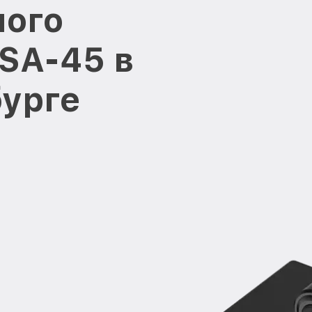
ного
 SA-45 в
урге