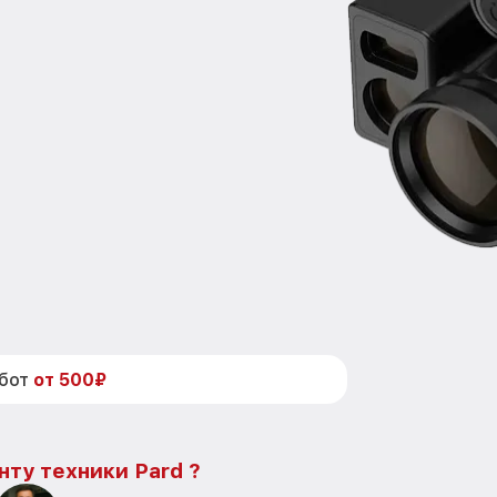
абот
от 500₽
нту техники Pard ?