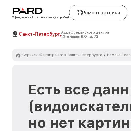
Ремонт техники
Официальный сервисный центр Pard
Адрес сервисного центра
Санкт-Петербург,
13-я линия В.О., д. 72
Сервисный центр Pard в Санкт-Петербурге
Ремонт Тепл
/
Есть все дан
(видоискател
но нет картин