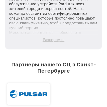
обслуживание устройств Pard для всех
жителей города и окрестностей. Наша
команда состоит из сертифицированных
специалистов, которые постоянно повышают
свою квалификацию, чтобы предоставить вам
лучший сервис.
Миссия нашего центра — обеспечить
качественный и доступный ремонт для
Развернуть
каждого пользователя продукции Pard, вне
зависимости от сложности поломки. Мы
стремимся к тому, чтобы каждый клиент был
удовлетворен скоростью и качеством
предоставляемых услуг. Наша цель — стать
Партнеры нашего СЦ в Санкт-
лучшим сервисным центром Pard в городе
Петербурге
Санкт-Петербурге, постоянно повышая
уровень доверия и лояльности наших
клиентов.