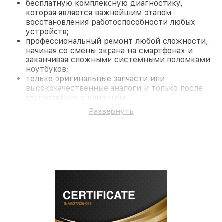
бесплатную комплексную диагностику,
которая является важнейшим этапом
восстановления работоспособности любых
устройств;
профессиональный ремонт любой сложности,
начиная со смены экрана на смартфонах и
заканчивая сложными системными поломками
ноутбуков;
только оригинальные запчасти или
высококачественные аналоги и только после
согласования с клиентом.
На все работы и замененные комплектующие
Развернуть
предоставляется длительная гарантия. В случае
поломки по условиям гарантии, мы бесплатно
исправим ситуацию.
Наши преимущества
Преимуществами нашего сервисного центра Pard
в Санкт-Петербурге являются:
лучшие специалисты с многолетним опытом и
безупречной репутацией;
современное оборудование и
лицензированное ПО в ремонтно-
диагностических мастерских;