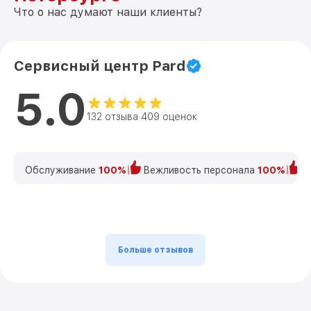
Что о нас думают наши клиенты?
Ремонт оптики 3219 Pard
от 2300₽
Ремонт датчика синхроимпульсов 3219
от 2300₽
Pard
Сервисный центр Pard
Калибровка и настройка тепловизора
от 1200₽
3219 Pard
5.0
Ремонт встроенного дальнометра и
132 отзыва 409 оценок
от 1800₽
других устройств 3219 Pard
Перепрошивка и обновление устройства
от 650₽
3219 Pard
Обслуживание
100%
Вежливость персонала
100%
К
Больше отзывов