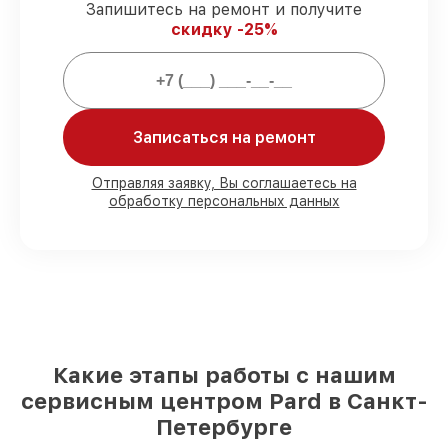
Запишитесь на ремонт и получите
гарантируем завершение работ без
скидку -25%
задержек.
Сервис с гарантией
– все работы по
сервису проводятся с официальной
гарантией.
Записаться на ремонт
Мы гарантируем:
Отправляя заявку, Вы соглашаетесь на
обработку персональных данных
80%
работ в вашем присутствии
90%
комплектующих для
тепловизионных прицелов имеются в
наличии или доступны для срочного
заказа
Качественные реплики и
оригинальные детали по вашему
выбору
– с учётом всех запросов
85%
работ в течение пары часов, при
Какие этапы работы с нашим
условии, что сервис начался сразу
сервисным центром Pard в Санкт-
Петербурге