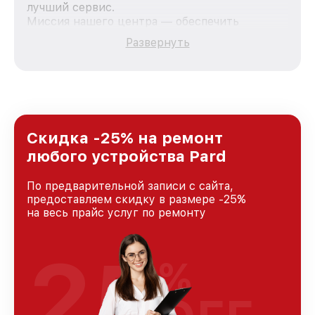
лучший сервис.
Миссия нашего центра — обеспечить
качественный и доступный ремонт для
Развернуть
каждого пользователя продукции Pard, вне
зависимости от сложности поломки. Мы
стремимся к тому, чтобы каждый клиент был
удовлетворен скоростью и качеством
предоставляемых услуг. Наша цель — стать
лучшим сервисным центром Pard в городе
Санкт-Петербурге, постоянно повышая
Скидка -25% на ремонт
уровень доверия и лояльности наших
любого устройства Pard
клиентов.
По предварительной записи с сайта,
предоставляем скидку в размере -25%
на весь прайс услуг по ремонту
25
%