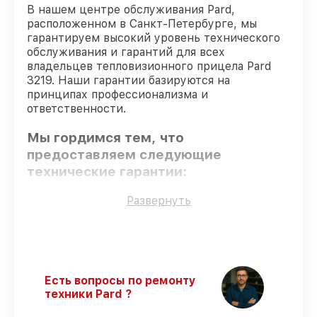
В нашем центре обслуживания Pard,
расположенном в Санкт-Петербурге, мы
гарантируем высокий уровень технического
обслуживания и гарантий для всех
владельцев тепловизионного прицела Pard
3219. Наши гарантии базируются на
принципах профессионализма и
ответственности.
Мы гордимся тем, что
предоставляем следующие
технические гарантии:
Развернуть
Оригинальные детали
– гарантируем
использование фирменных запчастей для
сервиса.
Опытные мастера
– все работники
проходят обязательное обучение и
Есть вопросы по ремонту
ежегодную аттестацию, что
техники Pard ?
подтверждает их уровень мастерства.
Выполнение работ вовремя
–