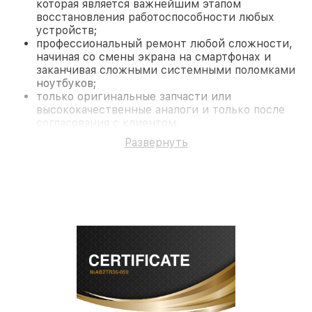
которая является важнейшим этапом
восстановления работоспособности любых
устройств;
профессиональный ремонт любой сложности,
начиная со смены экрана на смартфонах и
заканчивая сложными системными поломками
ноутбуков;
только оригинальные запчасти или
высококачественные аналоги и только после
согласования с клиентом.
На все работы и замененные комплектующие
Развернуть
предоставляется длительная гарантия. В случае
поломки по условиям гарантии, мы бесплатно
исправим ситуацию.
Наши преимущества
Преимуществами нашего сервисного центра Pard
в Санкт-Петербурге являются:
лучшие специалисты с многолетним опытом и
безупречной репутацией;
современное оборудование и
лицензированное ПО в ремонтно-
диагностических мастерских;
собственный склад комплектующих, что