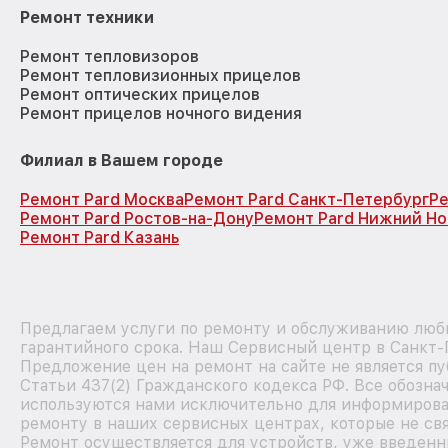
Ремонт техники
Ремонт тепловизоров
Ремонт тепловизионных прицелов
Ремонт оптических прицелов
Ремонт прицелов ночного видения
Филиал в Вашем городе
Ремонт Pard Москва
Ремонт Pard Санкт-Петербург
Ре
Ремонт Pard Ростов-на-Дону
Ремонт Pard Нижний Н
Ремонт Pard Казань
Предлагаем услуги по ремонту и обслуживанию любы
гарантийного срока. Наш Сервисный центр в Санкт-
Предложение цен на ремонт на сайте не является п
Статьи 437(2) Гражданского кодекса РФ. Все обозна
используются нами исключительно для информирова
ремонту в наших сервисных центрах, которые не свя
Ремонт осуществляется для устройств, уже введенн