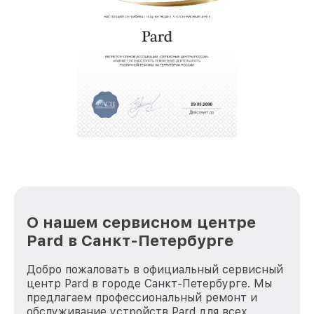
позволяет сократить сроки
восстановительных работ;
звернуть
услуги курьера для владельцев
крупногабаритной техники, которые
обеспечат доставку устройств в сервис в
полной сохранности и бесплатно.
За годы своей деятельности мы получали только
положительные отзывы и обрели отличную
репутацию. Мы постоянно совершенствуемся и
стараемся каждый день делать наш сервис еще
лучше!
О нашем сервисном центре
Pard в Санкт-Петербурге
Добро пожаловать в официальный сервисный
центр Pard в городе Санкт-Петербурге. Мы
предлагаем профессиональный ремонт и
обслуживание устройств Pard для всех