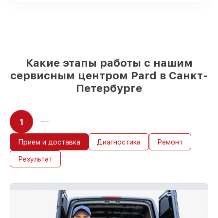
выбираете, какие детали использовать, а
мы делаем ремонт с учётом
возможностей клиента
85%
работ по восстановлению Pard
завершаются в тот же день, если мастер
начинает работу сразу
Какие этапы работы с нашим
сервисным центром Pard в Санкт-
Петербурге
1
Прием и доставка
Диагностика
Ремонт
Результат