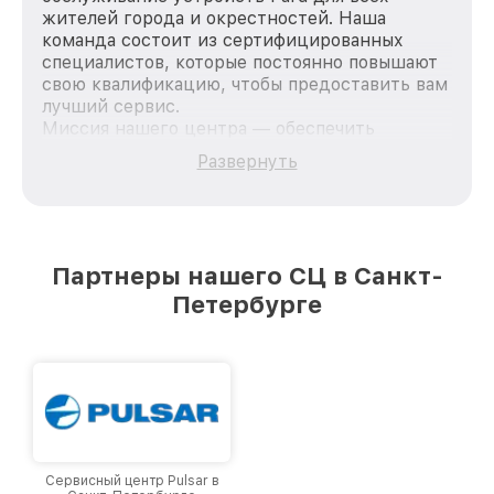
жителей города и окрестностей. Наша
команда состоит из сертифицированных
специалистов, которые постоянно повышают
свою квалификацию, чтобы предоставить вам
лучший сервис.
Миссия нашего центра — обеспечить
качественный и доступный ремонт для
Развернуть
каждого пользователя продукции Pard, вне
зависимости от сложности поломки. Мы
стремимся к тому, чтобы каждый клиент был
удовлетворен скоростью и качеством
предоставляемых услуг. Наша цель — стать
Партнеры нашего СЦ в Санкт-
лучшим сервисным центром Pard в городе
Петербурге
Санкт-Петербурге, постоянно повышая
уровень доверия и лояльности наших
клиентов.
Сервисный центр Pulsar в