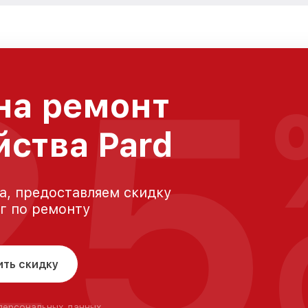
25
на ремонт
йства Pard
а, предоставляем скидку
уг по ремонту
ить скидку
 персональных данных