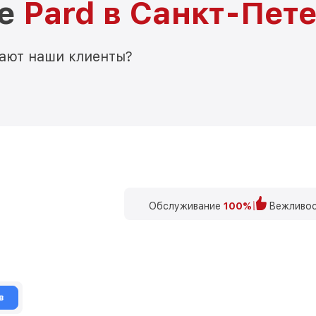
ре
Pard в Санкт-Пет
мают наши клиенты?
Обслуживание
100%
Вежливос
в