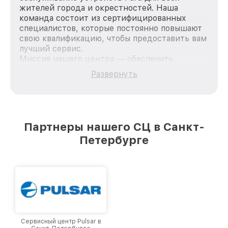
жителей города и окрестностей. Наша
команда состоит из сертифицированных
специалистов, которые постоянно повышают
свою квалификацию, чтобы предоставить вам
лучший сервис.
Миссия нашего центра — обеспечить
качественный и доступный ремонт для
Развернуть
каждого пользователя продукции Pard, вне
зависимости от сложности поломки. Мы
стремимся к тому, чтобы каждый клиент был
удовлетворен скоростью и качеством
предоставляемых услуг. Наша цель — стать
Партнеры нашего СЦ в Санкт-
лучшим сервисным центром Pard в городе
Петербурге
Санкт-Петербурге, постоянно повышая
уровень доверия и лояльности наших
клиентов.
Сервисный центр Pulsar в