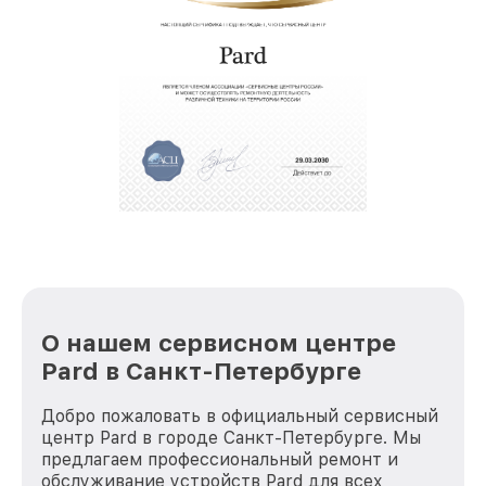
позволяет сократить сроки
восстановительных работ;
звернуть
услуги курьера для владельцев
крупногабаритной техники, которые
обеспечат доставку устройств в сервис в
полной сохранности и бесплатно.
За годы своей деятельности мы получали только
положительные отзывы и обрели отличную
репутацию. Мы постоянно совершенствуемся и
стараемся каждый день делать наш сервис еще
лучше!
О нашем сервисном центре
Pard в Санкт-Петербурге
Добро пожаловать в официальный сервисный
центр Pard в городе Санкт-Петербурге. Мы
предлагаем профессиональный ремонт и
обслуживание устройств Pard для всех