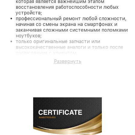
которая является важнейшим этапом
восстановления работоспособности любых
устройств;
профессиональный ремонт любой сложности,
начиная со смены экрана на смартфонах и
заканчивая сложными системными поломками
ноутбуков;
только оригинальные запчасти или
высококачественные аналоги и только после
согласования с клиентом.
На все работы и замененные комплектующие
Развернуть
предоставляется длительная гарантия. В случае
поломки по условиям гарантии, мы бесплатно
исправим ситуацию.
Наши преимущества
Преимуществами нашего сервисного центра Pard
в Санкт-Петербурге являются:
лучшие специалисты с многолетним опытом и
безупречной репутацией;
современное оборудование и
лицензированное ПО в ремонтно-
диагностических мастерских;
собственный склад комплектующих, что