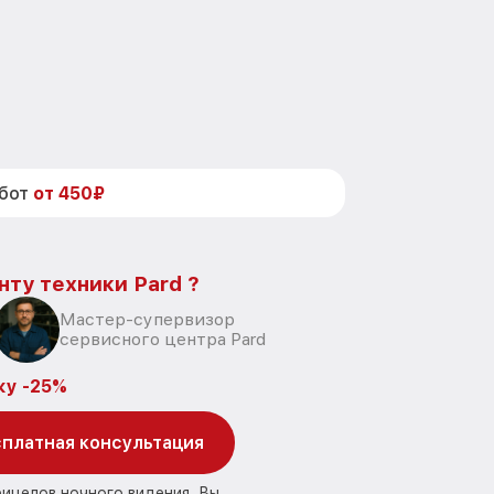
абот
от 450₽
нту техники Pard ?
Мастер-супервизор
сервисного центра Pard
ку -25%
платная консультация
рицелов ночного видения, Вы