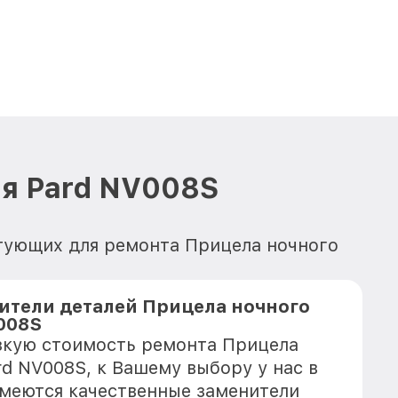
ия Pard NV008S
ктующих для ремонта Прицела ночного
ители деталей Прицела ночного
008S
зкую стоимость ремонта Прицела
rd NV008S, к Вашему выбору у нас в
имеются качественные заменители