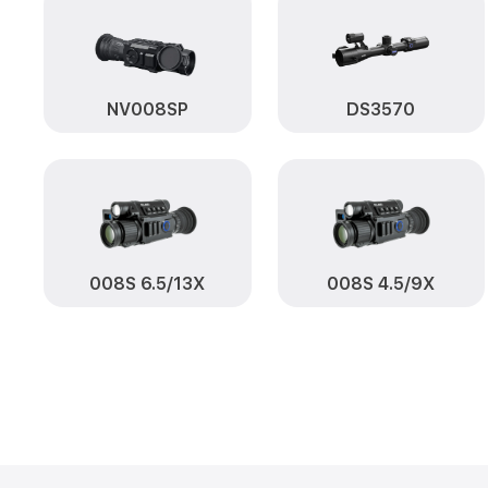
NV008SP
DS3570
008S 6.5/13X
008S 4.5/9X