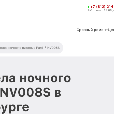
+7 (812) 21
Работаем с
09:00
Срочный ремонт
Це
елов ночного видения Pard
/
NV008S
ла ночного
 NV008S в
урге