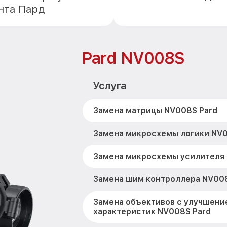
нта Пард
Pard NV008S
Услуга
Замена матрицы NV008S Pard
Замена микросхемы логики NV0
Замена микросхемы усилителя
Замена шим контроллера NV008
Замена объективов с улучшени
характеристик NV008S Pard