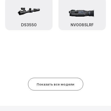
Замена ключей управления NV0
Ремонт цепи питания NV008S P
Замена USB порта NV008S Pard
DS3550
NV008SLRF
Замена процессора NV008S Par
Замена аккумулятора NV008S P
Замена корпуса NV008S Pard
Замена дисплея (экрана) NV008
Прошивка (Обновление ПО) NV0
Показать все модели
Ремонт платы управления (вос
NV008S Pard
Восстановление после попадан
NV008S Pard