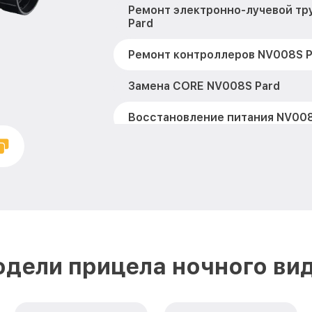
Ремонт электронно-лучевой тр
Pard
Ремонт контроллеров NV008S P
Замена CORE NV008S Pard
Восстановление питания NV008
Ремонт оптики NV008S Pard
Ремонт датчика синхроимпуль
Pard
Калибровка и настройка тепло
Pard
одели прицела ночного вид
Ремонт встроенного дальномет
устройств NV008S Pard