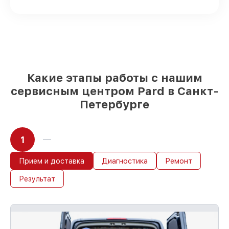
Оригинальные комплектующие Pard и
качественные аналоги
– для разного
бюджета
85%
ремонтов выполняются в тот же
день, после приёма прицела ночного
видения
Какие этапы работы с нашим
сервисным центром Pard в Санкт-
Петербурге
1
Прием и доставка
Диагностика
Ремонт
Результат