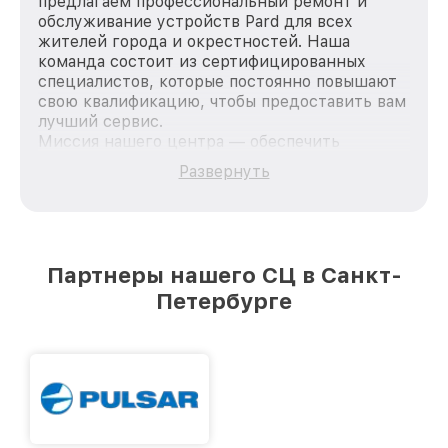
предлагаем профессиональный ремонт и
обслуживание устройств Pard для всех
жителей города и окрестностей. Наша
команда состоит из сертифицированных
специалистов, которые постоянно повышают
свою квалификацию, чтобы предоставить вам
лучший сервис.
Миссия нашего центра — обеспечить
качественный и доступный ремонт для
Развернуть
каждого пользователя продукции Pard, вне
зависимости от сложности поломки. Мы
стремимся к тому, чтобы каждый клиент был
удовлетворен скоростью и качеством
предоставляемых услуг. Наша цель — стать
Партнеры нашего СЦ в Санкт-
лучшим сервисным центром Pard в городе
Петербурге
Санкт-Петербурге, постоянно повышая
уровень доверия и лояльности наших
клиентов.