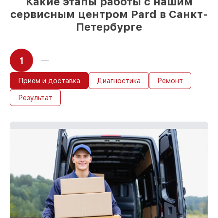
Какие этапы работы с нашим
любые запросы
сервисным центром Pard в Санкт-
85%
ремонтов Pard завершаются в тот
же день, при немедленном старте работ
Петербурге
1
Прием и доставка
Диагностика
Ремонт
Результат