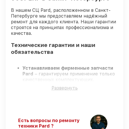
В нашем СЦ Pard, расположенном в Санкт-
Петербурге мы предоставляем надёжный
ремонт для каждого клиента. Наши гарантии
строятся на принципах профессионализма и
качества.
Технические гарантии и наши
обязательства
Устанавливаем фирменные запчасти
Pard
– гарантируем применение только
качественных комплектующих.
Квалифицированные мастера
–
Развернуть
проходят жёсткий контроль знаний и
навыков, что подтверждает уровень их
профессионализма.
Соблюдаем сроки ремонта
– ремонт
оптического прицела Pard NV-008PLRF
строго по договоренности.
Есть вопросы по ремонту
Гарантийное сопровождение
– все
техники Pard ?