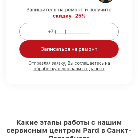
ремонтные услуги и комплектующие
защищены сервисной гарантией.
Запишитесь на ремонт и получите
скидку -25%
Мы гарантируем:
80%
работ закрываем с возможностью
Записаться на ремонт
личного присутствия владельца
90%
деталей Pard есть в наличии в
мастерской или на складе в Санкт-
Отправляя заявку, Вы соглашаетесь на
Петербурге, остальные поступают
обработку персональных данных
оперативно
Фирменные детали Pard и
проверенные реплики
– с учётом любых
финансовых возможностей
85%
ремонтов исполняются за 1–2 часа,
если мастер приступает к ремонту сразу
Какие этапы работы с нашим
сервисным центром Pard в Санкт-