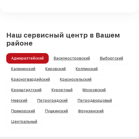
Наш сервисный центр в Вашем
районе
Адмиралтейский
Василеостровский
Выборгский
Калининский
Кировский
Колпинский
Красногвардейский
Красносельский
Кронштадтский
Курортный
Московский
Невский
Петроградский
Петродворцовый
Приморский
Пушкинский
Фрунзенский
Центральный