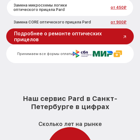
Замена микросхемы логики
от 450₽
оптического прицела Pard
Замена CORE оптического прицела Pard
от 900₽
Подробнее о ремонте оптических
Ремонт встроенного дальнометра и
прицелов
других устройств оптического прицела
от 750₽
Pard
Принимаем все формы оплаты
Калибровка и настройка тепловизора
от 750₽
оптического прицела Pard
Ремонт датчика синхроимпульсов
от 1550₽
оптического прицела Pard
Ремонт оптики оптического прицела
от 2000₽
Pard
Наш сервис Pard в Санкт-
Петербурге в цифрах
Восстановление питания оптического
от 650₽
прицела Pard
Сколько лет на рынке
Замена ключей управления оптического
от 590₽
прицела Pard