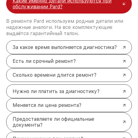
Какие именно детали используются при
Повреждение корпуса
— заменяем
обслуживании Pard?
повреждённые элементы корпуса, сохраняя
герметичность устройства.
Сбой в программном обеспечении
—
В ремонте Pard используем родные детали или
обновляем прошивку и устраняем ошибки в
надежные аналоги. На все комплектующие
работе программных модулей.
выдаётся гарантийный талон.
Поломка оптики
— восстанавливаем линзы,
окуляры и объективы, чтобы обеспечить
За какое время выполняется диагностика?
чёткое изображение.
Неисправность Wi-Fi
— ремонтируем модули
Есть ли срочный ремонт?
связи для восстановления функциональности.
Почему выбирают наш сервис в
Сколько времени длится ремонт?
Санкт-Петербурге
Гарантия на ремонт
— после выполнения
Нужно ли платить за диагностику?
работ вы получаете гарантию на все
заменённые детали и услуги.
Меняется ли цена ремонта?
Бесплатная диагностика
— определяем
поломку и стоимость ремонта без
дополнительных затрат с вашей стороны.
Предоставляете ли официальные
Оригинальные запчасти
— используем
документы?
только сертифицированные комплектующие
от производителя.