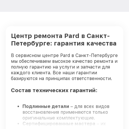
Восстановление после попадания влаги
от 650₽
оптического прицела Pard
Ремонт платы управления
(восстановление) оптического прицела
от 750₽
Pard
Центр ремонта Pard в Санкт-
Петербурге: гарантия качества
Прошивка (Обновление ПО) оптического
от 450₽
прицела Pard
В сервисном центре Pard в Санкт-Петербурге
мы обеспечиваем высокое качество ремонта и
полную гарантию на услуги и запчасти для
каждого клиента. Все наши гарантии
базируются на принципах ответственности.
Состав технических гарантий:
Подлинные детали
– для всех видов
восстановления применяются только
оригинальные комплектующие.
Сертифицированные мастера
– их