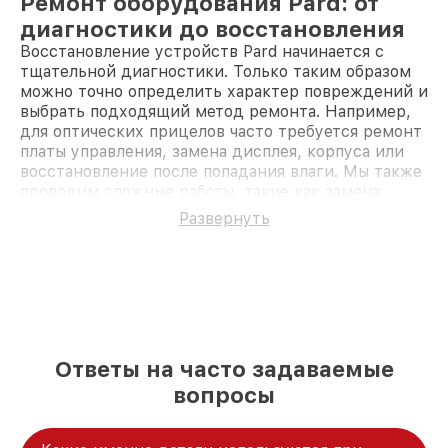
Ремонт оборудования Pard: от
диагностики до восстановления
Восстановление устройств Pard начинается с
тщательной диагностики. Только таким образом
можно точно определить характер повреждений и
выбрать подходящий метод ремонта. Например,
для оптических прицелов часто требуется ремонт
платы управления, замена дисплея, корпуса или
восстановление после попадания влаги. Мы также
проводим сложные работы, такие как замена
процессора, USB-порта, аккумулятора или
Развернуть
объективов с улучшением характеристик. Для
тепловизоров и прицелов ночного видения в
нашем арсенале есть всё необходимое для
восстановления матрицы, ремонта цепи питания и
настройки оптики.
Частые неисправности устройств
Pard
Ответы на часто задаваемые
Неисправность системы стабилизации
—
вопросы
устраняем сбои в работе механики и
электроники, отвечающих за стабилизацию
изображения.