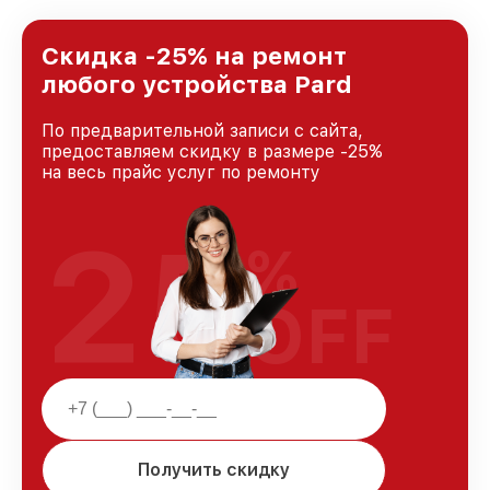
Санкт-Петербурге, постоянно повышая
уровень доверия и лояльности наших
клиентов.
Скидка -25% на ремонт
любого устройства Pard
По предварительной записи с сайта,
предоставляем скидку в размере -25%
на весь прайс услуг по ремонту
25
%
OFF
Получить скидку