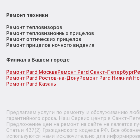
Ремонт техники
Ремонт тепловизоров
Ремонт тепловизионных прицелов
Ремонт оптических прицелов
Ремонт прицелов ночного видения
Филиал в Вашем городе
Ремонт Pard Москва
Ремонт Pard Санкт-Петербург
Ре
Ремонт Pard Ростов-на-Дону
Ремонт Pard Нижний Н
Ремонт Pard Казань
Предлагаем услуги по ремонту и обслуживанию любы
гарантийного срока. Наш Сервис центр в Санкт-Пет
Предложение цен на ремонт на сайте не является п
Статьи 437(2) Гражданского кодекса РФ. Все обозна
используются нами исключительно для информирова